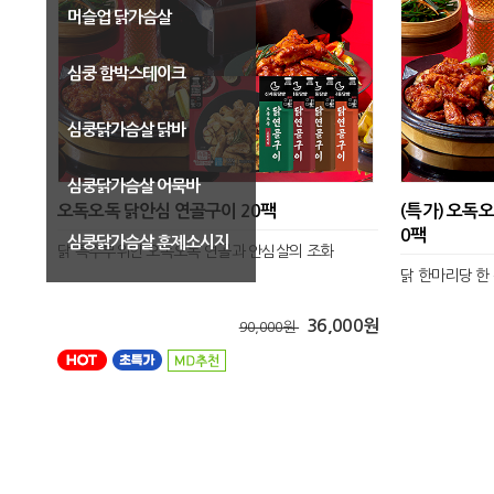
머슬업 닭가슴살
심쿵 함박스테이크
심쿵닭가슴살 닭바
심쿵닭가슴살 어묵바
오독오독 닭안심 연골구이 20팩
(특가) 오독오
0팩
심쿵닭가슴살 훈제소시지
닭 특수부위인 오독오독 연골과 안심살의 조화
닭 한마리당 한
36,000원
90,000원