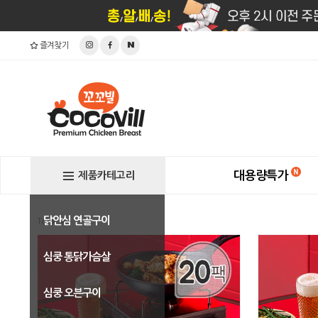
즐겨찾기
대용량특가
제품카테고리
닭안심 연골구이
Total
4
심쿵 통닭가슴살
심쿵 오븐구이