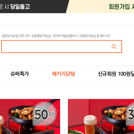
심쿵닭가슴살 오븐구이, 심쿵통닭가슴살, 고단백 머슬업플러스, 심쿵닭가슴살 훈제소시지
슈퍼특가
패키지닭템
신규회원 100원