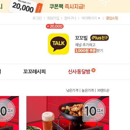
로그인
회원가입
장바구니
마이페이지
클럽쇼핑
딜
꼬꼬레시피
신사동달밤
낮은가격
높은가격
브랜드순