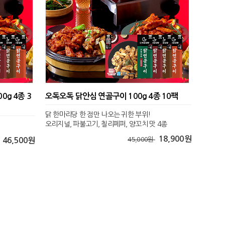
0g 4종 3
오독오독 닭안심 연골구이 100g 4종 10팩
닭 한마리당 한 점만 나오는 귀한 부위!
오리지널, 파불고기, 칠리페퍼, 양꼬치 맛 4종
18,900원
45,000원
46,500원