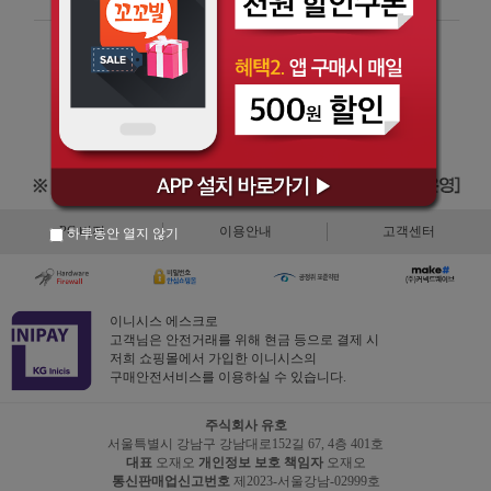
PC 버전
이용안내
고객센터
하루동안 열지 않기
이니시스 에스크로
고객님은 안전거래를 위해 현금 등으로 결제 시
저희 쇼핑몰에서 가입한 이니시스의
구매안전서비스를 이용하실 수 있습니다.
주식회사 유호
서울특별시 강남구 강남대로152길 67, 4층 401호
대표
오재오
개인정보 보호 책임자
오재오
통신판매업신고번호
제2023-서울강남-02999호