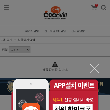
0
패키지닭템
신규회원 100원딜
신사동달밤
1팩 담기
심쿵닭가슴살
정렬
상품 준비중 입니다.