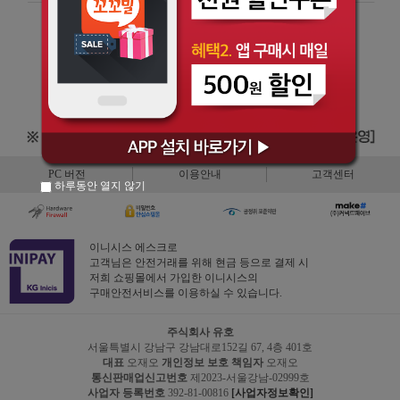
PC 버전
이용안내
고객센터
하루동안 열지 않기
이니시스 에스크로
고객님은 안전거래를 위해 현금 등으로 결제 시
저희 쇼핑몰에서 가입한 이니시스의
구매안전서비스를 이용하실 수 있습니다.
주식회사 유호
서울특별시 강남구 강남대로152길 67, 4층 401호
대표
오재오
개인정보 보호 책임자
오재오
통신판매업신고번호
제2023-서울강남-02999호
사업자 등록번호
392-81-00816
[사업자정보확인]