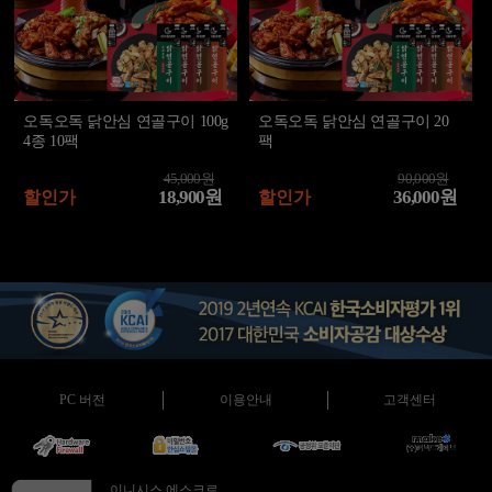
오독오독 닭안심 연골구이 100g
오독오독 닭안심 연골구이 20
4종 10팩
팩
45,000원
90,000원
18,900원
36,000원
할인가
할인가
PC 버전
이용안내
고객센터
이니시스 에스크로