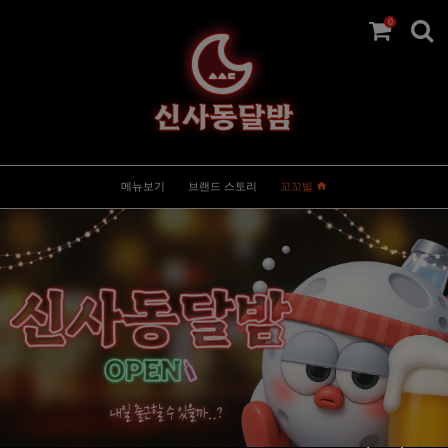
0
메뉴보기
브랜드 스토리
꼬꼬빌