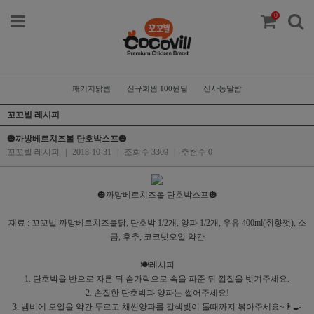
0
패키지닭템
신규회원 100원딜
신사동달밤
꼬꼬빌 레시피
🎃까방베르치즈볼 단호박스프🎃
꼬꼬빌 레시피
|
2018-10-31
|
조회수 3309
|
추천수 0
🎃까망베르치즈볼 단호박스프🎃
재료 : 꼬꼬빌 까망베르치즈불닭, 단호박 1/2개, 양파 1/2개, 우유 400ml(취향껏), 소
금, 후추, 코코넛오일 약간
🍽레시피
1. 단호박을 반으로 자른 뒤 숟가락으로 속을 파준 뒤 껍질을 벗겨주세요.
2. 손질한 단호박과 양파는 썰어주세요!
3. 냄비에 오일을 약간 두르고 채썬양파를 갈색빛이 돌때까지 볶아주세요~👨‍🍳