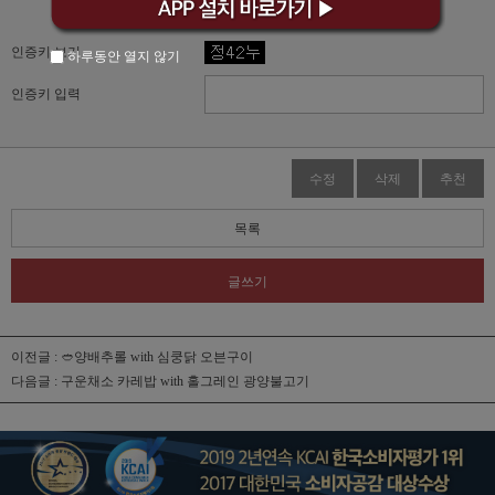
자동입력방지 프로그램
인증키 보기
하루동안 열지 않기
인증키 입력
수정
삭제
추천
목록
글쓰기
이전글 :
🥙양배추롤 with 심쿵닭 오븐구이
다음글 :
구운채소 카레밥 with 홀그레인 광양불고기