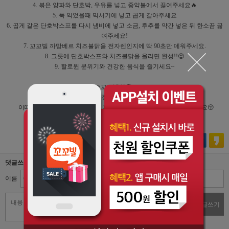
4. 볶은 양파와 단호박, 우유를 넣고 중약불에서 끓여주세요🔥
5. 푹 익었을때 믹서기에 넣고 곱게 갈아주세요
6. 곱게 갈은 단호박스프를 다시 냄비에 넣고 소금, 후추를 약간 넣은 뒤 한소끔 끓
여주세요!
7. 꼬꼬빌 까망베르 치즈불닭을 전자렌인지에 딱 90초만 데워주세요.
8. 그릇에 단호박스프와 치즈불닭을 올리면 완성!!😍
9. 할로윈 분위기와 건강한 음식을 즐기세요~
👉꼬꼬빌의 Tip
👉단호박 껍질을 벗겨줘야하는데,
이때 전자렌지에 5분 정도 돌린 후 껍질을 벗기면 휠~씬 더 잘 벗겨져요😙
👉씹는 식감을 좋아하시면 믹서기에 갈지 않아도 좋아요~
댓글쓰기
이름
비밀번호
댓글쓰기