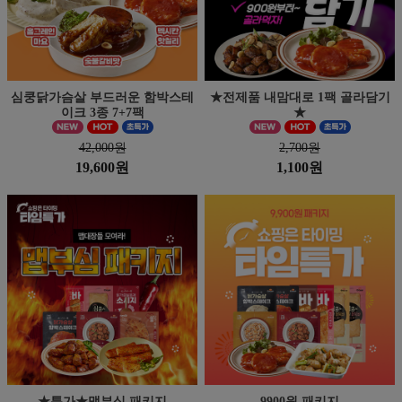
심쿵닭가슴살 부드러운 함박스테
★전제품 내맘대로 1팩 골라담기
이크 3종 7+7팩
★
42,000원
2,700원
19,600원
1,100원
★특가★맵부심 패키지
9900원 패키지