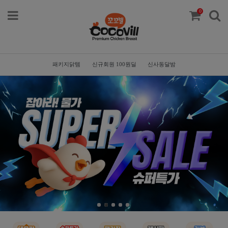
0
패키지닭템
신규회원 100원딜
신사동달밤