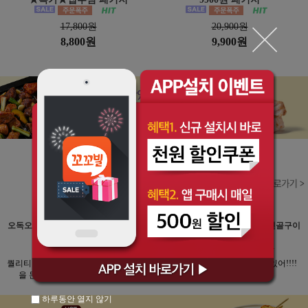
17,800원
20,900원
8,800원
9,900원
오독오독 닭안심 연골구이
오독오독 닭안심 연골구이
오독오독 닭안심 연골구이
20팩
20팩
20팩
★★★★★
★★★★★
★★★★★
퀄리티 미쳤다....치킨사먹
술이 탽기는맛 렌지에 돌
뭐야 대박 겁나 맛있어!!!!
을 돈으로 또삽니다
려서 쌈싸먹음 굿
하루동안 열지 않기