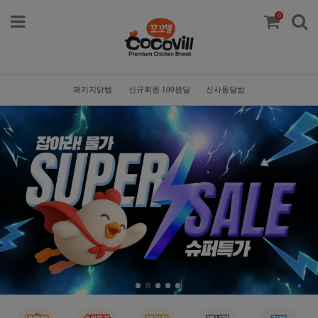
0
패키지닭템
신규회원 100원딜
신사동달밤