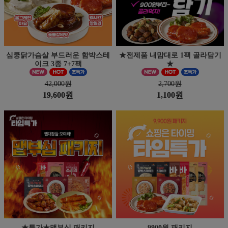
심쿵닭가슴살 부드러운 함박스테
★전제품 내맘대로 1팩 골라담기
이크 3종 7+7팩
★
42,000원
2,700원
19,600원
1,100원
★특가★맵부심 패키지
9900원 패키지