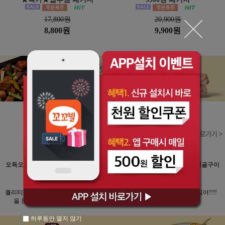
17,800원
20,900원
8,800원
9,900원
오독오독 닭안심 연골구이
오독오독 닭안심 연골구이
오독오독 닭안심 연골구이
20팩
20팩
20팩
★★★★★
★★★★★
★★★★★
퀄리티 미쳤다....치킨사먹
술이 탽기는맛 렌지에 돌
뭐야 대박 겁나 맛있어!!!!
을 돈으로 또삽니다
려서 쌈싸먹음 굿
하루동안 열지 않기