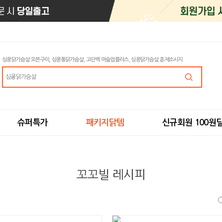
심쿵닭가슴살 오븐구이, 심쿵통닭가슴살, 고단백 머슬업플러스, 심쿵닭가슴살 훈제소시지
슈퍼특가
패키지닭템
신규회원 100원
꼬꼬빌 레시피