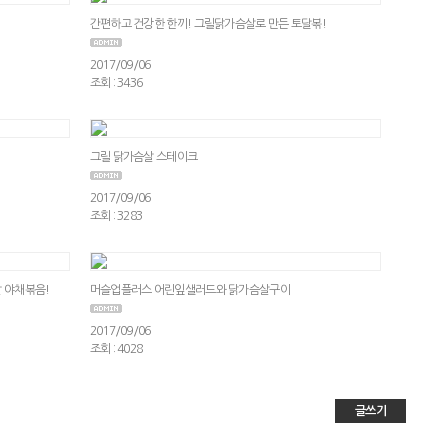
간편하고 건강한 한끼! 그릴닭가슴살로 만든 토달볶!
2017/09/06
조회 : 3436
그릴 닭가슴살 스테이크
2017/09/06
조회 : 3283
 야채볶음!
머슬업플러스 어린잎샐러드와 닭가슴살구이
2017/09/06
조회 : 4028
글쓰기