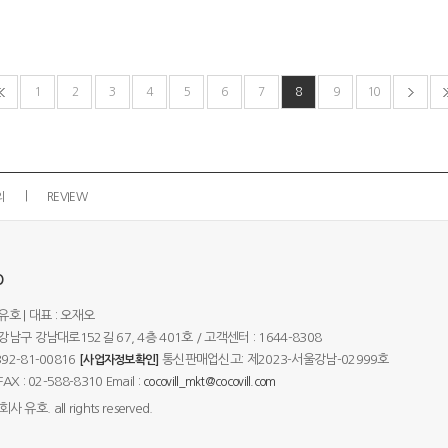
1
2
3
4
5
6
7
8
9
10
의
REVIEW
O
유호 | 대표 : 오재오
남구 강남대로152길 67, 4층 401호 / 고객센터 : 1644-8308
92-81-00816
통신판매업신고: 제2023-서울강남-02999호
[사업자정보확인]
 : 02-588-8310 Email :
cocovill_mkt@cocovill.com
사 유호. all rights reserved.