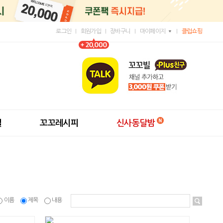
로그인
회원가입
장바구니
마이페이지
클럽쇼핑
딜
꼬꼬레시피
신사동달밤
이름
제목
내용