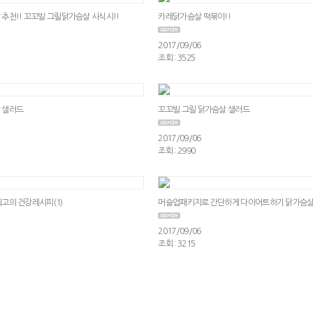
추천!! 꼬꼬빌 그릴닭가슴살 시식시!!
카레닭가슴살 떡볶이!!
2017/09/06
조회 : 3525
 샐러드
꼬꼬빌 그릴 닭가슴살 샐러드
2017/09/06
조회 : 2990
고의 건강레시피(1)
머슬업패키지로 간단하게 다이어트하기 닭가슴살
2017/09/06
조회 : 3215