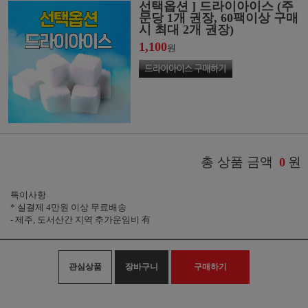
선택옵션 ] 드라이아이스 (주
문당 1개 권장, 60팩이상 구매
시 최대 2개 권장)
1,100
원
총 상품 금액
원
0
특이사항
* 실결제 4만원 이상 무료배송
- 제주, 도서산간 지역 추가운임비 有
관심상품
장바구니
구매하기