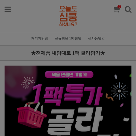
0
패키지닭템
신규회원 100원딜
신사동달밤
★전제품 내맘대로 1팩 골라담기★