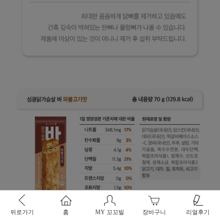
뒤로가기
홈
MY 꼬꼬빌
장바구니
리얼후기