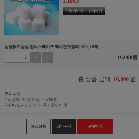
1,100
원
심쿵닭가슴살 함박스테이크 멕시칸핫칠리 100g 10팩
16,000
원
+1
-1
총 상품 금액
원
16,000
특이사항
* 실결제 4만원 이상 무료배송
- 제주, 도서산간 지역 추가운임비 有
관심상품
장바구니
구매하기