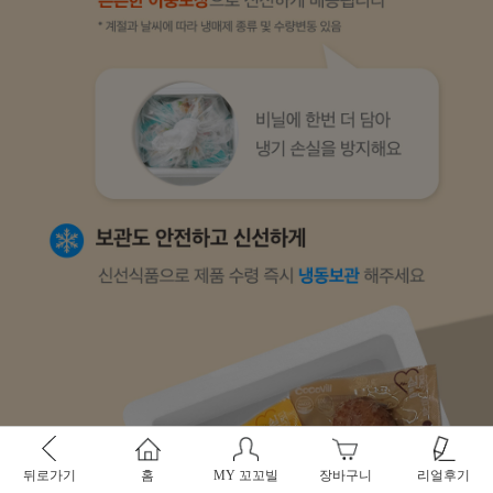
뒤로가기
홈
MY 꼬꼬빌
장바구니
리얼후기