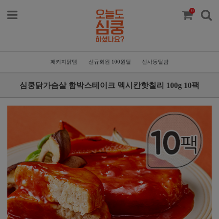
0
패키지닭템
신규회원 100원딜
신사동달밤
심쿵닭가슴살 함박스테이크 멕시칸핫칠리 100g 10팩