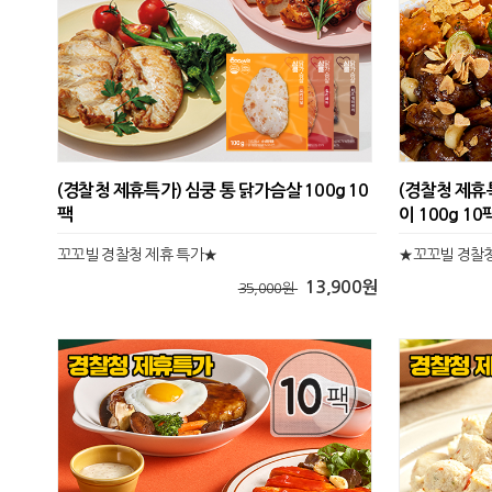
(경찰청 제휴특가) 심쿵 통 닭가슴살 100g 10
(경찰청 제휴
팩
이 100g 10
꼬꼬빌 경찰청 제휴 특가★
★꼬꼬빌 경찰청
13,900원
35,000원