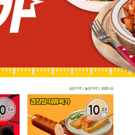
낮은가격
높은가격
브랜드순