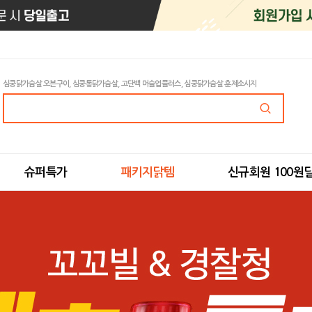
심쿵닭가슴살 오븐구이, 심쿵통닭가슴살, 고단백 머슬업플러스, 심쿵닭가슴살 훈제소시지
슈퍼특가
패키지닭템
신규회원 100원