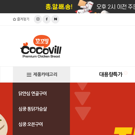
즐겨찾기
대용량특가
제품카테고리
닭안심 연골구이
심쿵 통닭가슴살
심쿵 오븐구이