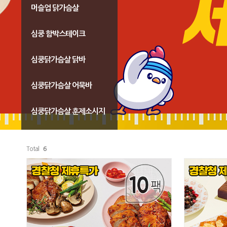
머슬업 닭가슴살
심쿵 함박스테이크
심쿵닭가슴살 닭바
심쿵닭가슴살 어묵바
심쿵닭가슴살 훈제소시지
Total
6