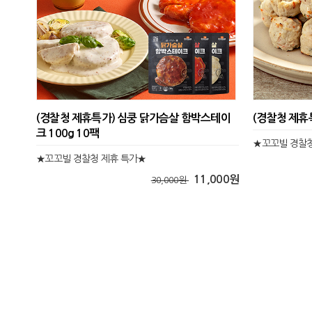
(경찰청 제휴특가) 심쿵 닭가슴살 함박스테이
(경찰청 제휴
크 100g 10팩
★꼬꼬빌 경찰청
★꼬꼬빌 경찰청 제휴 특가★
11,000원
30,000원