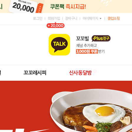
로그인
회원가입
장바구니
마이페이지
클럽쇼핑
딜
꼬꼬레시피
신사동달밤